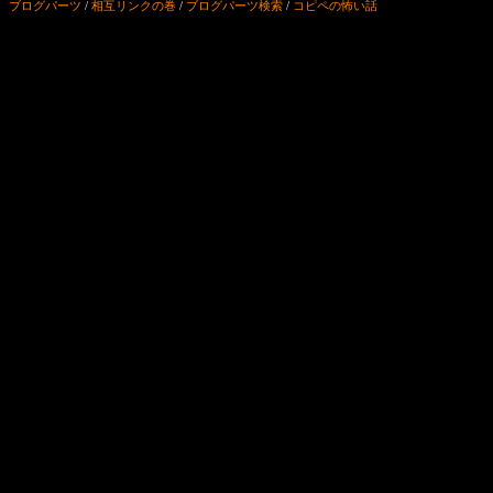
ブログパーツ
/
相互リンクの巻
/
ブログパーツ検索
/
コピペの怖い話